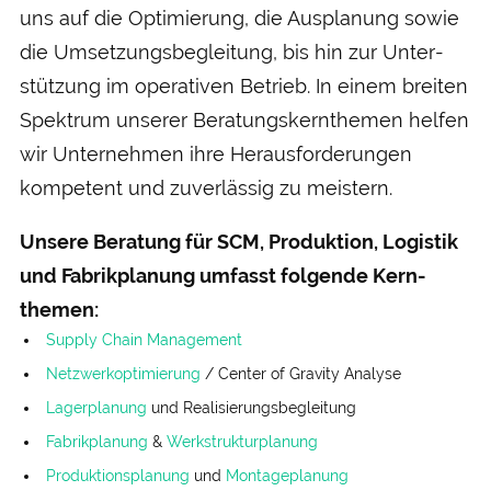
uns auf die Optimierung, die Aus­planung sowie
die Umsetzungs­­begleitung, bis hin zur Unter­­
stützung im operativen Betrieb. In einem breiten
Spektrum unserer Beratungs­kern­­themen helfen
wir Unter­nehmen ihre Heraus­­forderungen
kompetent und zu­­verlässig zu meistern.
Unsere Beratung für SCM, Produktion, Logistik
und Fabrik­planung umfasst folgende Kern­
themen:
Supply Chain Management
Netzwerk­optimierung
/ Center of Gravity Analyse
Lager­planung
und Realisierungs­begleitung
Fabrik­planung
&
Werk­struktur­planung
Produktionsplanung
und
Montage­planung