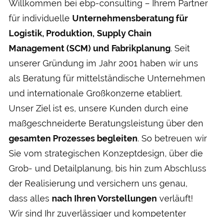
Willkommen bei ebp-consulting – Ihrem Partner
für individuelle
Unternehmens­beratung für
Logistik, Produktion,
Supply Chain
Management (SCM) und Fabrik­planung
. Seit
unserer Gründung im Jahr 2001 haben wir uns
als Beratung für mittel­ständische Unter­nehmen
und inter­nationale Groß­konzerne etabliert.
Unser Ziel ist es, unsere Kunden durch eine
maß­ge­schneiderte Beratungs­leistung über den
gesamten Prozesses be­gleiten
. So betreuen wir
Sie vom strategischen Konzept­design, über die
Grob- und Detail­planung, bis hin zum Abschluss
der Realisierung und versichern uns genau,
dass alles
nach Ihren Vorstellungen
verläuft!
Wir sind Ihr zu­ver­lässiger und kompetenter