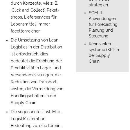
durch Konzepte, wie z. B.
strategien
‚Click and Collect‘, Paket­
SCM-IT-
shops, Liefer­services für
Anwendungen
Lebens­mittel, immer
für Forecasting,
Planung und
facetten­reicher
Steuerung
Die Um­setzung von Lean
Kennzahlen­
Logistics in der Distribution
systeme (KPI) in
ist erforderlich, dies
der Supply
bedeutet die Er­höhung der
Chain
Produktivität in Lager- und
Versand­abwicklungen, die
Reduktion von Transport­
kosten, die Ver­meidung von
Handling­schritten in der
Supply Chain
Die so­genannte ‚Last-Mile-
Logistik‘ nimmt an
Bedeutung zu, eine termin­