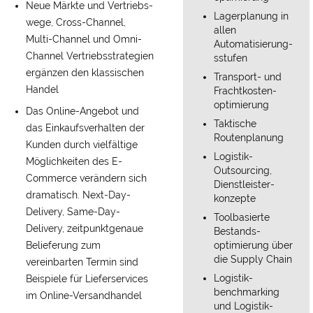
Neue Märkte und Vertriebs­
Lagerplanung in
wege, Cross-Channel,
allen
Multi-Channel und Omni-
Automatisierung­
Channel Vertriebs­strategien
sstufen
ergänzen den klassischen
Transport- und
Handel
Fracht­kosten­
optimierung
Das Online-Angebot und
Taktische
das Einkaufs­verhalten der
Routenplanung
Kunden durch vielfältige
Logistik-
Möglichkeiten des E-
Outsourcing,
Commerce verändern sich
Dienst­leister­
dramatisch. Next-Day-
konzepte
Delivery, Same-Day-
Toolbasierte
Delivery, zeitpunkt­genaue
Bestands­
Be­lieferung zum
optimierung über
die Supply Chain
vereinbarten Termin sind
Logistik­
Beispiele für Liefer­services
benchmarking
im Online-Versandhandel
und Logistik­