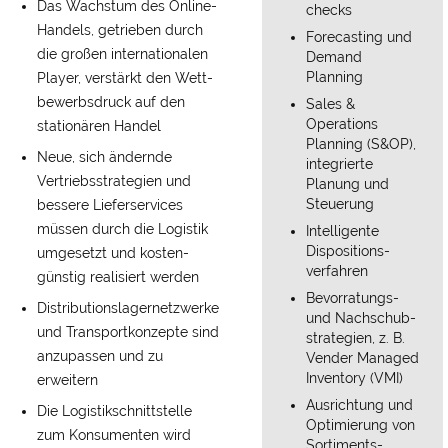
Das Wachstum des Online-
checks
Handels, getrieben durch
Forecasting und
die großen inter­nationalen
Demand
Planning
Player, verstärkt den Wett­
bewerbs­druck auf den
Sales &
Operations
stationären Handel
Planning (S&OP),
Neue, sich ändernde
integrierte
Vertriebs­strategien und
Planung und
Steuerung
bessere Liefer­services
müssen durch die Logistik
Intelligente
Dispositions­
umgesetzt und kosten­
verfahren
günstig realisiert werden
Bevorratungs-
Distributions­lager­netzwerke
und Nach­schub­
und Transport­konzepte sind
strategien, z. B.
anzu­passen und zu
Vender Managed
Inventory (VMI)
erweitern
Ausrichtung und
Die Logistik­schnittstelle
Optimierung von
zum Konsumenten wird
Sortiments­