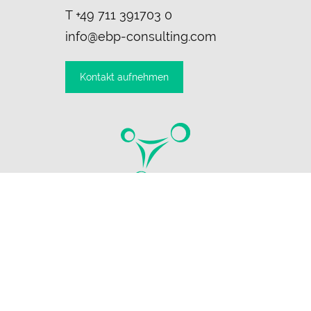
T
+49 711 391703 0
info@ebp-consulting.com
Kontakt aufnehmen
Navigation
Unsere Beratungskompetenzen
überspringen
Supply Chain Management
Logistikplanung
Interim Management
Über ebp-consulting