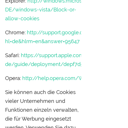
Explorer:
http://windows.microsoft.com/de-
DE/windows-vista/Block-or-
allow-cookies
Chrome:
http://support.google.com/chrome/bin/
hl=de&hlrm=en&answer=95647
Safari:
https://support.apple.com/de-
de/guide/deployment/depf7d5714d4/web
Opera:
http://help.opera.com/Windows/10.20/de/
Sie können auch die Cookies
vieler Unternehmen und
Funktionen einzeln verwalten,
die für Werbung eingesetzt
werden. Verwenden Sie dazu