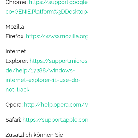
Chrome:
https://support.google.com/chrome/an
co=GENIE.Platform%3DDesktop&hl=de
Mozilla
Firefox:
https://www.mozilla.org/de/firefox/dnt/
Internet
Explorer:
https://support.microsoft.com/de-
de/help/17288/windows-
internet-explorer-11-use-do-
not-track
Opera:
http://help.opera.com/Windows/12.10/de/
Safari:
https://support.apple.com/
Zusätzlich können Sie