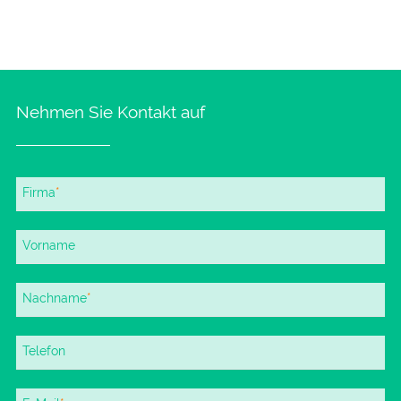
Nehmen Sie Kontakt auf
Pflichtfeld
Firma
*
Vorname
Pflichtfeld
Nachname
*
Telefon