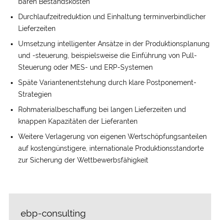
baren Bestands­kosten
Durchlauf­zeit­reduktion und Ein­haltung termin­verbindlicher
Liefer­zeiten
Umsetzung intelligenter An­sätze in der Produktions­planung
und -steuerung, beispiels­weise die Einführung von Pull-
Steuerung oder MES- und ERP-Systemen
Späte Varianten­entstehung durch klare Postponement­-
Strategien
Rohmaterial­beschaffung bei langen Liefer­zeiten und
knappen Kapazitäten der Lieferanten
Weitere Ver­lagerung von eigenen Wertschöpfungs­anteilen
auf kosten­günstigere, internationale Produktions­standorte
zur Sicherung der Wett­bewerbs­fähigkeit
ebp-consulting