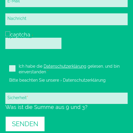
Pflichtfeld
E-Mail
*
Nachricht
Pflichtfeld
Spamschutz
*
Ich habe die
Datenschutzerklärung
gelesen, und bin
einverstanden
*
Bitte beachten Sie unsere
› Datenschutzerklärung
Pflichtfeld
Sicherheit
*
Was ist die Summe aus 9 und 3?
SENDEN