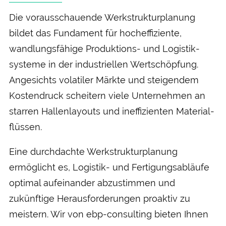
Die voraus­schauende Werk­struktur­planung
bildet das Fundament für hoch­effiziente,
wandlungs­fähige Produktions- und Logistik­
systeme in der industriellen Wert­schöpfung.
Angesichts volatiler Märkte und steigendem
Kosten­druck scheitern viele Unter­nehmen an
starren Hallen­layouts und ineffizienten Material­
flüssen.
Eine durch­dachte Werk­struktur­planung
ermöglicht es, Logistik- und Fertigungs­abläufe
optimal aufeinander abzu­stimmen und
zukünftige Heraus­forderungen proaktiv zu
meistern. Wir von ebp-consulting bieten Ihnen