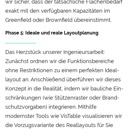
wir sicher, dass der tat­sächliche Flächen­bedarf
exakt mit den verfüg­baren Kapazitäten im
Green­field oder Brown­field über­einstimmt.
Phase 5: Ideale und reale Layout­planung
Das Herz­stück unserer Ingenieurs­arbeit:
Zunächst ordnen wir die Funktions­bereiche
ohne Restriktionen zu einem perfekten Ideal­
layout an. An­schließend über­führen wir dieses
Konzept in die Realität, indem wir bauliche Ein­
schränkungen (wie Stützen­raster oder Brand­
schutz­vorgaben) integrieren. Mit­hilfe
modernster Tools wie VisTable visualisieren wir
die Vorzugs­variante des Real­layouts für Sie