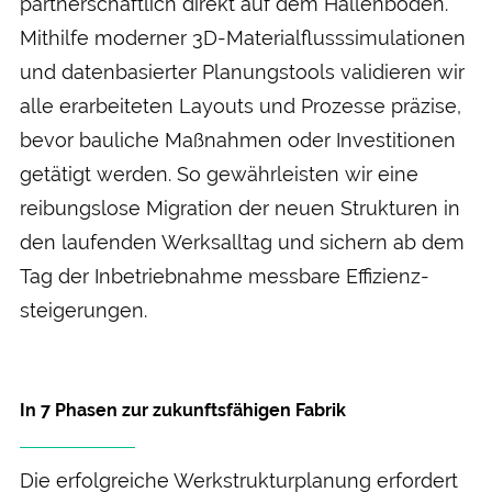
partner­schaftlich direkt auf dem Hallen­boden.
Mithilfe moderner 3D-Material­fluss­simulationen
und daten­basierter Planungs­tools validieren wir
alle erarbeiteten Layouts und Prozesse präzise,
bevor bau­liche Maß­nahmen oder Investitionen
getätigt werden. So gewähr­leisten wir eine
reibungs­lose Migration der neuen Strukturen in
den laufenden Werks­alltag und sichern ab dem
Tag der In­betrieb­nahme mess­bare Effizienz­
steigerungen.
In 7 Phasen zur zukunftsfähigen Fabrik
Die erfolg­reiche Werk­struktur­planung erfordert