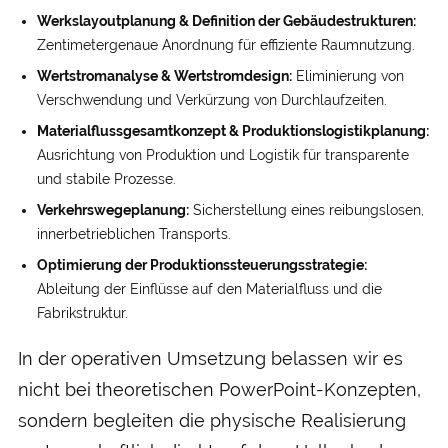
Werks­layout­planung & Definition der Gebäude­strukturen:
Zentimeter­genaue Anordnung für effiziente Raum­nutzung.
Wert­strom­analyse & Wert­strom­design:
Eliminierung von
Ver­schwendung und Ver­kürzung von Durch­laufzeiten.
Material­fluss­gesamt­konzept & Produktions­logistik­planung:
Aus­richtung von Produktion und Logistik für transparente
und stabile Prozesse.
Verkehrs­wege­planung:
Sicher­stellung eines reibungs­losen,
inner­betrieblichen Transports.
Optimierung der Produktions­steuerungs­strategie:
Ableitung der Einflüsse auf den Material­fluss und die
Fabrik­struktur.
In der operativen Umsetzung belassen wir es
nicht bei theoretischen PowerPoint-Konzepten,
sondern be­gleiten die physische Realisierung