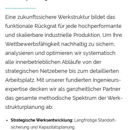
Eine zukunfts­sichere Werk­struktur bildet das
funktionale Rück­grat für jede hoch­performante
und skalier­bare industrielle Produktion. Um Ihre
Wett­bewerbs­fähigkeit nach­haltig zu sichern,
analysieren und optimieren wir systematisch
alle inner­betrieblichen Abläufe von der
strategischen Netz­ebene bis zum detaillierten
Arbeits­platz. Mit unserer fundierten Ingenieurs­
expertise decken wir als ganz­heitlicher Partner
das gesamte methodische Spektrum der Werk­
struktur­planung ab:
Strategische Werks­entwicklung:
Langfristige Standort­
sicherung und Kapazitäts­planung.