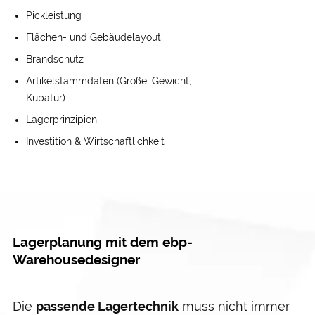
Pick­leistung
Flächen- und Gebäude­layout
Brand­schutz
Artikel­stammdaten (Größe, Gewicht,
Kubatur)
Lager­prinzipien
Investition & Wirtschaftlich­keit
Lagerplanung mit dem ebp-
Warehousedesigner
Die
passende Lager­technik
muss nicht immer