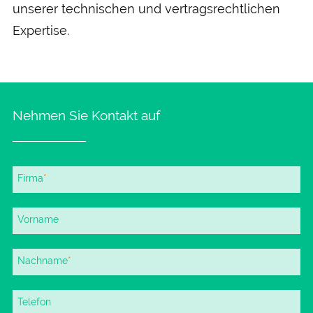
unserer technischen und vertrags­rechtlichen
Expertise.
Nehmen Sie Kontakt auf
Pflichtfeld
Firma
*
Vorname
Pflichtfeld
Nachname
*
Telefon