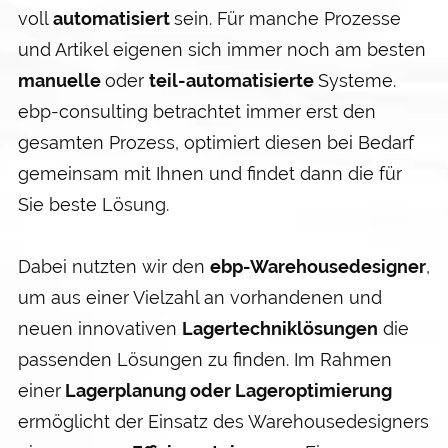
voll
automatisiert
sein. Für manche Prozesse
und Artikel eigenen sich immer noch am besten
manuelle
oder
teil-automatisierte
Systeme.
ebp-consulting betrachtet immer erst den
gesamten Prozess, optimiert diesen bei Bedarf
gemein­sam mit Ihnen und findet dann die für
Sie beste Lösung.
Dabei nutzten wir den
ebp-Warehouse­designer
,
um aus einer Viel­zahl an vorhandenen und
neuen innovativen
Lager­technik­lösungen
die
passenden Lösungen zu finden. Im Rahmen
einer
Lager­planung oder Lager­optimierung
ermöglicht der Einsatz des Warehouse­designers