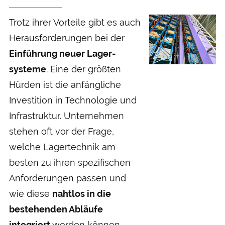
Trotz ihrer Vorteile gibt es auch
Heraus­forderungen bei der
Ein­führung neuer Lager­
systeme
. Eine der größten
Hürden ist die an­fängliche
Investition in Technologie und
Infra­struktur. Unter­nehmen
stehen oft vor der Frage,
welche Lager­technik am
besten zu ihren spezifischen
An­forderungen passen und
wie diese
naht­los in die
bestehenden Abläufe
integriert
werden können.