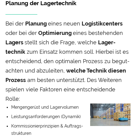
Planung der Lagertechnik
Bei der
Planung
eines neuen
Logistik­centers
oder bei der
Optimierung
eines bestehenden
Lagers
stellt sich die Frage, welche
Lager­
technik
zum Einsatz kommen soll. Hierbei ist es
entscheidend, den optimalen Prozess zu begut­
achten und abzu­leiten,
welche Technik diesen
Prozess
am besten unter­stützt. Des Weiteren
spielen viele Faktoren eine entscheidende
Rolle:
Mengen­gerüst und Lager­volumen
Leistungs­anforderungen (Dynamik)
Kommissionier­prinzipien & Auftrags­
strukturen