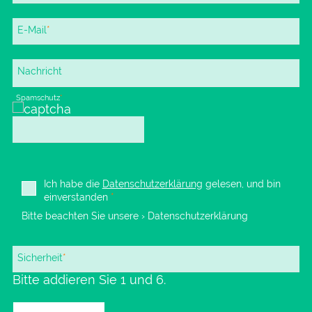
Pflichtfeld
E-Mail
*
Nachricht
Pflichtfeld
Spamschutz
*
Ich habe die
Datenschutzerklärung
gelesen, und bin
einverstanden
*
Bitte beachten Sie unsere
› Datenschutzerklärung
Pflichtfeld
Sicherheit
*
Bitte addieren Sie 1 und 6.