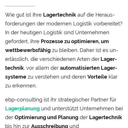
Wie gut ist Ihre
Lager­technik
auf die Heraus­
forderungen der modernen Logistik vor­bereitet?
In der heutigen Logistik sind Unter­nehmen
gefordert, ihre
Prozesse zu optimieren, um
wett­bewerbs­fähig
zu bleiben. Daher ist es un­
erlässlich, die verschiedenen Arten der
Lager­
technik
, vor allem der
automatisierten Lager­
systeme
zu verstehen und deren
Vor­teile
klar
zu erkennen.
ebp-consulting ist ihr strategischer Partner für
Lagerplanung
und unterstützt Unternehmen bei
der
Optimierung und Planung
der
Lager­technik
bis hin zur
Aus­schreibung
und