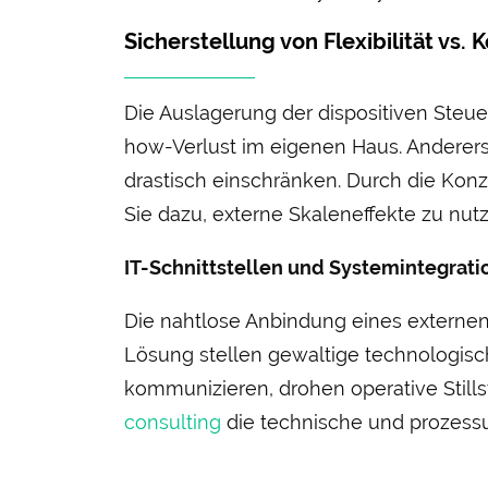
Sicher­stellung von Flexibilität vs. K
Die Aus­lagerung der dispositiven Ste
how-Verlust im eigenen Haus. Anderer­sei
drastisch ein­schränken. Durch die Kon
Sie dazu, externe Skalen­effekte zu nu
IT-Schnitt­stellen und System­integrati
Die naht­lose Anbindung eines externen
Lösung stellen gewaltige technologis
kommunizieren, drohen operative Still­s
consulting
die technische und prozessua