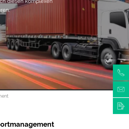
 durch diesen komplexen
ieren.
ment
port­management