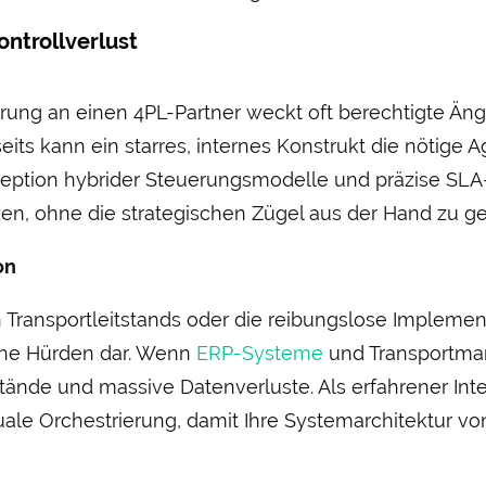
ontroll­verlust
uerung an einen 4PL-Partner weckt oft berechtigte Ä
ts kann ein starres, internes Konstrukt die nötige Agi
zeption hybrider Steuerungs­modelle und präzise SLA
tzen, ohne die strategischen Zügel aus der Hand zu g
on
 Transport­leit­stands oder die reibungs­lose Implem
che Hürden dar. Wenn
ERP-Systeme
und Transport­man
tände und massive Daten­verluste. Als erfahrener Inte
le Orchestrierung, damit Ihre System­architektur vo