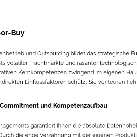
-or-Buy
en­betrieb und Outsourcing bildet das strategische F
chts volatiler Fracht­märkte und rasanter technologis
ativen Kern­kompetenzen zwingend im eigenen Haus 
ndirekten Einfluss­faktoren schützt Sie vor teuren Fe
ges Commitment und Kompetenz­aufbau
anagements garantiert Ihnen die absolute Daten­hohe
 Durch die enge Ver­zahnung mit der eigenen Produkti