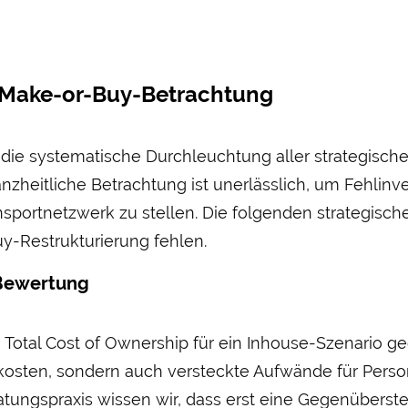
 Make-or-Buy-Betrachtung
 die systematische Durch­leuchtung aller strategisch
nz­heitliche Betrachtung ist uner­lässlich, um Fehl­i
sport­netzwerk zu stellen. Die folgenden strategisch
y-Restrukturierung fehlen.
-Bewertung
 Total Cost of Owner­ship für ein Inhouse-Szenario 
ht­kosten, sondern auch versteckte Auf­wände für Per
atungs­praxis wissen wir, dass erst eine Gegen­überste