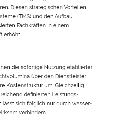
en. Diesen strategischen Vor­teilen
ysteme (TMS) und den Auf­bau
sierten Fachkräften in einem
t erhöht.
hnen die sofortige Nutzung etablierter
ht­volumina über den Dienst­leister
re Kosten­struktur um. Gleich­zeitig
­reichend definierten Leistungs­
lässt sich folglich nur durch wasser­
wirksam verhindern.