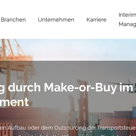
Interi
Branchen
Unternehmen
Karriere
Manag
ung durch Make-or-Buy im
ement
n Auf­bau oder dem Out­sourcing der Transport­ste