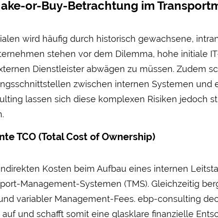
Make-or-Buy-Betrachtung im Transpor
ialen wird häufig durch historisch gewachsene, intra
ter­nehmen stehen vor dem Dilemma, hohe initiale IT
 externen Dienst­leister abwägen zu müssen. Zudem s
tungs­schnittstellen zwischen internen Systemen und 
ing lassen sich diese komplexen Risiken jedoch struk
.
nte TCO (Total Cost of Ownership)
indirekten Kosten beim Auf­bau eines internen Leit­st
ort-Management-Systemen (TMS). Gleichzeitig berg
 und variabler Management-Fees. ebp-consulting dec
 auf und schafft somit eine glasklare finanzielle Ent