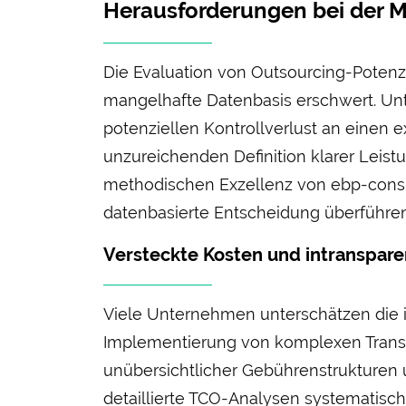
Herausforderungen bei der 
Die Evaluation von Out­sourcing-Potenz
mangel­hafte Daten­basis erschwert. Un
potenziellen Kontroll­verlust an einen
unzu­reichenden Definition klarer Leis
methodischen Exzellenz von ebp-consult
daten­basierte Ent­scheidung über­führen
Versteckte Kosten und intranspare
Viele Unter­nehmen unter­schätzen die 
Implementierung von komplexen Transp
unübersichtlicher Gebührenstrukturen
detaillierte TCO-Analysen systematisch