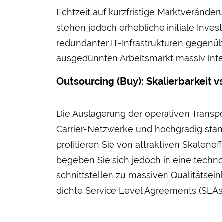
Echtzeit auf kurz­fristige Markt­veränd
stehen jedoch erhebliche initiale Inv
redundanter IT-Infra­strukturen gegen­
ausgedünnten Arbeitsmarkt massiv inte
Outsourcing (Buy): Skalier­barkeit vs
Die Aus­lagerung der operativen Transpo
Carrier-Netz­werke und hoch­gradig stan
profitieren Sie von attraktiven Skalen­e
begeben Sie sich jedoch in eine techno
schnittstellen zu massiven Qualitäts­e
dichte Service Level Agreements (SLAs