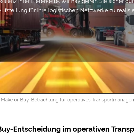
silienz Ihrer Liefer­kette. Wir navigieren Sie sicher
f­stellung für Ihre logistischen Netz­werke zu realis
Make or Buy-Betrachtung für operatives Transport­manage
Buy-Entscheidung im operativen Trans