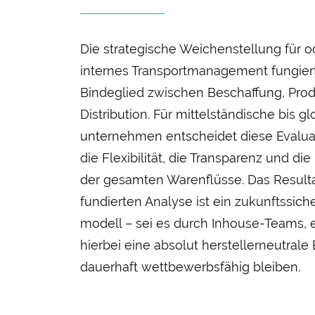
Die strategische Weichen­stellung für 
internes Transport­management fungiert
Binde­glied zwischen Beschaffung, Pro
Distribution. Für mittel­ständische bis g
unternehmen ent­scheidet diese Evaluat
die Flexibilität, die Transparenz und die
der gesamten Waren­flüsse. Das Resulta
fundierten Analyse ist ein zukunfts­sich
modell – sei es durch Inhouse-Teams, ei
hierbei eine absolut hersteller­neutra
dauer­haft wett­bewerbs­fähig bleiben.