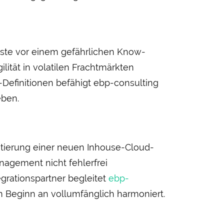
ngste vor einem gefährlichen Know-
lität in volatilen Fracht­märkten
-Definitionen befähigt ebp-consulting
eben.
entierung einer neuen Inhouse-Cloud-
agement nicht fehler­frei
grations­partner begleitet
ebp-
n Beginn an voll­umfänglich harmoniert.