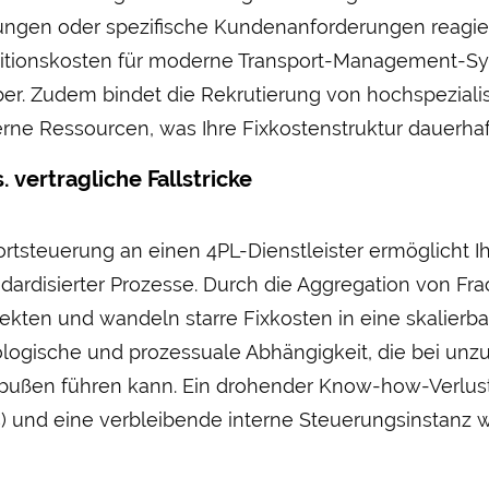
erungen oder spezifische Kunden­anforderungen reagier
estitions­kosten für moderne Transport-Management-S
über. Zudem bindet die Rekrutierung von hochspeziali
rne Ressourcen, was Ihre Fixkostenstruktur dauerhaf
. vertragliche Fall­stricke
rt­steuerung an einen 4PL-Dienst­leister ermöglicht I
dardisierter Prozesse. Durch die Aggregation von Frac
ffekten und wandeln starre Fix­kosten in eine skalierba
logische und prozessuale Ab­hängigkeit, die bei unzu
inbußen führen kann. Ein drohender Know-how-Verlust 
) und eine verbleibende interne Steuerungs­instanz 