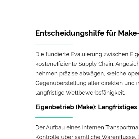
Entscheidungshilfe für Make
Die fundierte Evaluierung zwischen Eig
kosten­effiziente Supply Chain. Angesi
nehmen präzise abwägen, welche oper
Gegen­überstellung aller direkten und i
langfristige Wett­bewerbs­fähigkeit.
Eigenbetrieb (Make): Lang­fristi
Der Aufbau eines internen Transport­m
Kontrolle über sämtliche Waren­flüsse.