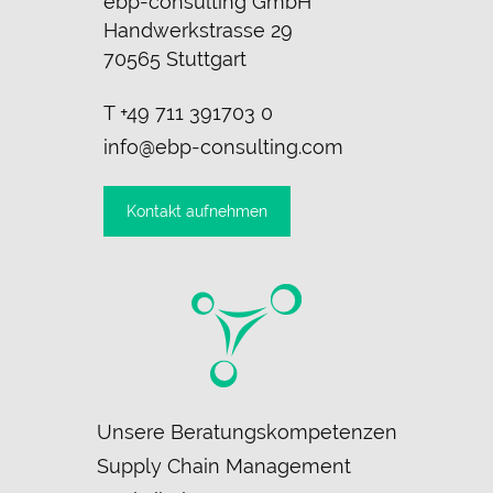
ebp-consulting GmbH
Handwerkstrasse 29
70565 Stuttgart
T
+49 711 391703 0
info@ebp-consulting.com
Kontakt aufnehmen
Navigation
Unsere Beratungskompetenzen
überspringen
Supply Chain Management