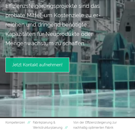
Effizienz­steigerungs­­projekte sind das
probate Mittel, um Kosten­ziele zu er­
reichen und dringend benötigte
Kapazitäten für Neu­produkte oder
Mengen­wachstum zu schaffen.
Jetzt Kontakt aufnehmen!
Kompetenzen
Fabrikplanung &
Von der Effizienzsteigerung zur
Werkstrukturplanung
nachhaltig optimierten Fabrik