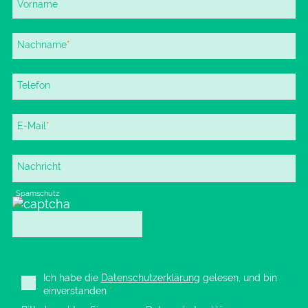
Vorname
Pflichtfeld
Nachname
*
Telefon
Pflichtfeld
E-Mail
*
Nachricht
Pflichtfeld
Spamschutz
*
Ich habe die
Datenschutzerklärung
gelesen, und bin
einverstanden
*