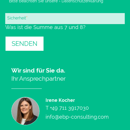
Bitte beachten Sie unsere
› Datenschutzerklärung
Pflichtfeld
Sicherheit
*
Was ist die Summe aus 7 und 8?
SENDEN
Wir sind für Sie da.
Ihr Ansprechpartner
Irene Kocher
T
+49 711 3917030
info@ebp-consulting.com