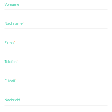
Vorname
Pflichtfeld
Nachname
*
Pflichtfeld
Firma
*
Pflichtfeld
Telefon
*
Pflichtfeld
E-Mail
*
Nachricht